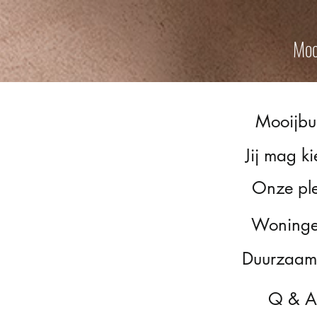
Moo
Mooijbu
Jij mag k
Onze pl
Woning
Duurzaam
Q & A