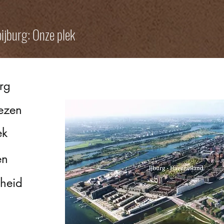
ijburg: Onze plek
rg
iezen
ek
en
heid