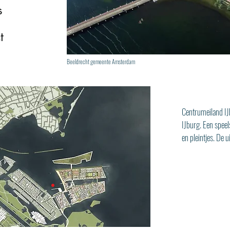
s
t
Beeldrecht gemeente Amsterdam
Centrumeiland I
IJburg. Een spee
en pleintjes. De 