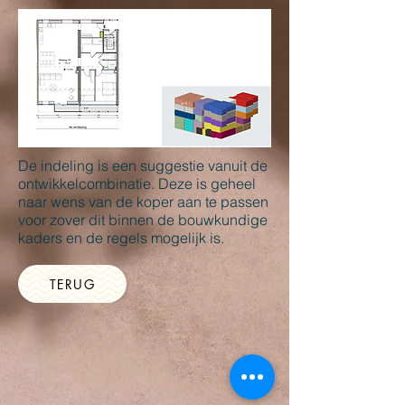
De indeling is een suggestie vanuit de
ontwikkelcombinatie. Deze is geheel
naar wens van de koper aan te passen
voor zover dit binnen de bouwkundige
kaders en de regels mogelijk is.
TERUG